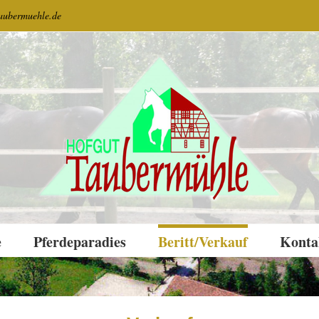
aubermuehle.de
e
Pferdeparadies
Beritt/Verkauf
Konta